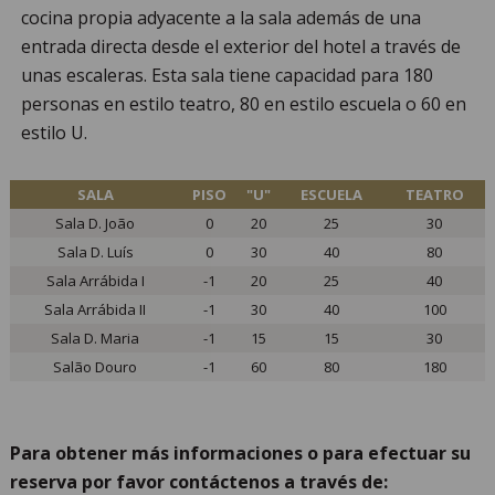
cocina propia adyacente a la sala además de una
entrada directa desde el exterior del hotel a través de
unas escaleras. Esta sala tiene capacidad para 180
personas en estilo teatro, 80 en estilo escuela o 60 en
estilo U.
SALA
PISO
"U"
ESCUELA
TEATRO
Sala D. João
0
20
25
30
Sala D. Luís
0
30
40
80
Sala Arrábida I
-1
20
25
40
Sala Arrábida II
-1
30
40
100
Sala D. Maria
-1
15
15
30
Salão Douro
-1
60
80
180
Para obtener más informaciones o para efectuar su
reserva por favor contáctenos a través de: