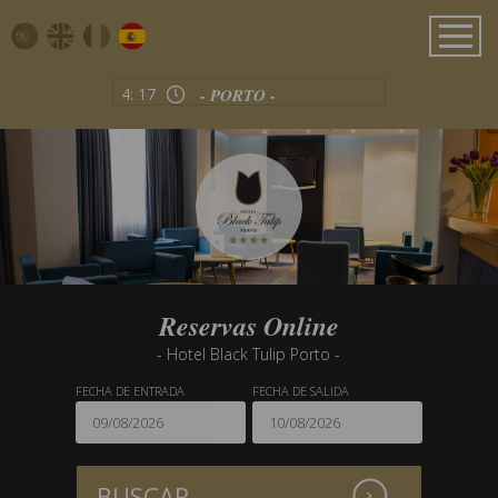
Home
Hotel & Alojamiento
Ofertas Especiales
4:
17
- PORTO -
Restaurante & Bar
Salas de Reuniones
Ubicación
Reservas Online
- Hotel Black Tulip Porto -
FECHA DE ENTRADA
FECHA DE SALIDA
BUSCAR