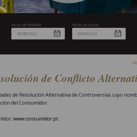
FECHA DE ENTRADA
FECHA DE SALIDA
H
solución de Conflicto Alternat
idades de Resolución Alternativa de Controversias cuyo nomb
ección del Consumidor.
midor:
www.consumidor.pt
.