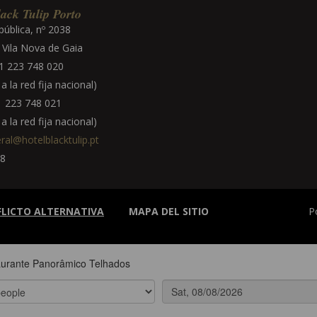
ack Tulip Porto
pública, nº 2038
Vila Nova de Gaia
 223 748 020
 la red fija nacional)
 223 748 021
 la red fija nacional)
ral@hotelblacktulip.pt
8
FLICTO ALTERNATIVA
MAPA DEL SITIO
P