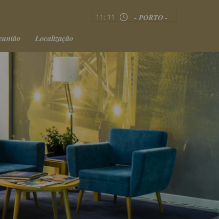
11:
11
- PORTO -
eunião
Localização